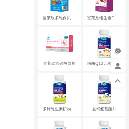
富莱欣多维保贝牌多种维生素矿物质咀嚼片
富莱欣维生素C片（百香果味）
富莱欣富硒酵母片
辅酶Q10天然维生素E
多种维生素矿物质咀嚼片（儿童型）
蚕蛹氨基酸片