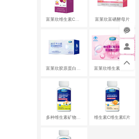
富莱欣维生素C片（百香果味）
富莱欣富硒酵母片
富莱欣胶原蛋白肽透明质酸钠果味饮品
富莱欣维生素C海洋鱼皮胶原肽口服液
多种维生素矿物质咀嚼片（儿童型）
维生素C维生素E片